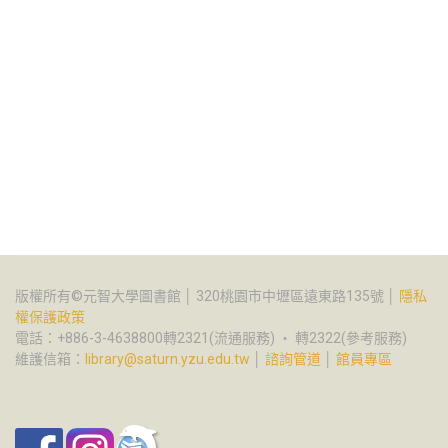
版權所有©元智大學圖書館 │ 320桃園市中壢區遠東路135號 │
隱私
權保護政策
電話：+886-3-4638800轉2321(流通服務) ‧ 轉2322(參考服務)
維護信箱：
library@saturn.yzu.edu.tw
│
諮詢管道
│
館員專區