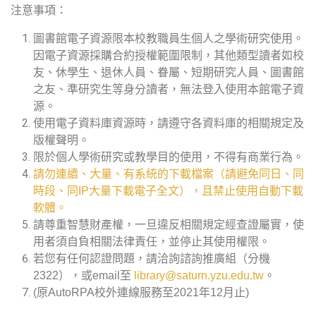
注意事項：
圖書館電子資源限本校教職員生個人之學術研究使用。
因電子資源採購合約授權範圍限制，其他類型讀者如校
友、休學生、退休人員、眷屬、短期研究人員、圖書館
之友、準研究生等身分讀者，無法登入使用本館電子資
源。
使用電子資料庫資源時，請遵守各資料庫的相關規定及
版權聲明。
限於個人學術研究或教學目的使用，不得有商業行為。
請勿連續、大量、有系統的下載檔案（請避免同日、同
時段、同IP大量下載電子全文），且禁止使用自動下載
軟體。
請尊重智慧財產權，一旦違反相關規定經查證屬實，使
用者須自負相關法律責任，並停止其使用權限。
若您有任何認證問題，請洽詢諮詢推廣組（分機
2322），或email至
library@saturn.yzu.edu.tw
。
(原AutoRPA校外連線服務至2021年12月止)