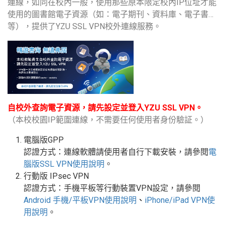
連線，如同在校內一般，使用那些原本限定校內IP位址才能
使用的圖書館電子資源（如：電子期刊、資料庫、電子書…
等），提供了YZU SSL VPN校外連線服務。
自校外查詢電子資源，請先設定並登入YZU SSL VPN。
（本校校園IP範圍連線，不需要任何使用者身份驗証。）
電腦版GPP
認證方式：連線軟體請使用者自行下載安裝，請參閱
電
腦版
SSL VPN
使用說明
。
行動版
IPsec VPN
認證方式：手機平板等行動裝置
VPN
設定
，請參閱
Android
手機
/
平板
VPN使用說明
、
iPhone/iPad VPN
使
用說明
。