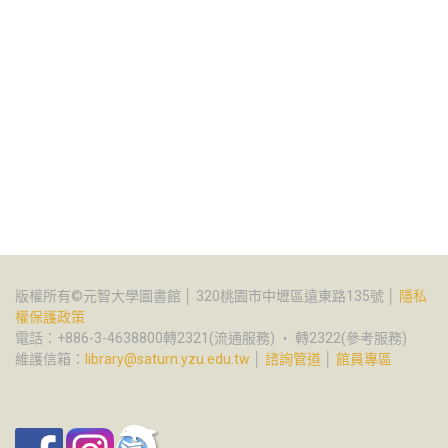
版權所有©元智大學圖書館 │ 320桃園市中壢區遠東路135號 │
隱私
權保護政策
電話：+886-3-4638800轉2321(流通服務) ‧ 轉2322(參考服務)
維護信箱：
library@saturn.yzu.edu.tw
│
諮詢管道
│
館員專區