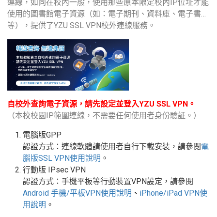
連線，如同在校內一般，使用那些原本限定校內IP位址才能
使用的圖書館電子資源（如：電子期刊、資料庫、電子書…
等），提供了YZU SSL VPN校外連線服務。
自校外查詢電子資源，請先設定並登入YZU SSL VPN。
（本校校園IP範圍連線，不需要任何使用者身份驗証。）
電腦版GPP
認證方式：連線軟體請使用者自行下載安裝，請參閱
電
腦版
SSL VPN
使用說明
。
行動版
IPsec VPN
認證方式：手機平板等行動裝置
VPN
設定
，請參閱
Android
手機
/
平板
VPN使用說明
、
iPhone/iPad VPN
使
用說明
。