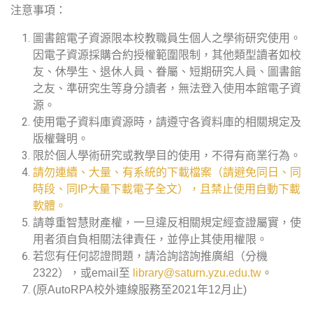
注意事項：
圖書館電子資源限本校教職員生個人之學術研究使用。
因電子資源採購合約授權範圍限制，其他類型讀者如校
友、休學生、退休人員、眷屬、短期研究人員、圖書館
之友、準研究生等身分讀者，無法登入使用本館電子資
源。
使用電子資料庫資源時，請遵守各資料庫的相關規定及
版權聲明。
限於個人學術研究或教學目的使用，不得有商業行為。
請勿連續、大量、有系統的下載檔案（請避免同日、同
時段、同IP大量下載電子全文），且禁止使用自動下載
軟體。
請尊重智慧財產權，一旦違反相關規定經查證屬實，使
用者須自負相關法律責任，並停止其使用權限。
若您有任何認證問題，請洽詢諮詢推廣組（分機
2322），或email至
library@saturn.yzu.edu.tw
。
(原AutoRPA校外連線服務至2021年12月止)