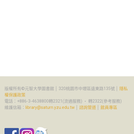
版權所有©元智大學圖書館 │ 320桃園市中壢區遠東路135號 │
隱私
權保護政策
電話：+886-3-4638800轉2321(流通服務) ‧ 轉2322(參考服務)
維護信箱：
library@saturn.yzu.edu.tw
│
諮詢管道
│
館員專區