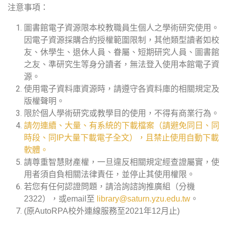
注意事項：
圖書館電子資源限本校教職員生個人之學術研究使用。
因電子資源採購合約授權範圍限制，其他類型讀者如校
友、休學生、退休人員、眷屬、短期研究人員、圖書館
之友、準研究生等身分讀者，無法登入使用本館電子資
源。
使用電子資料庫資源時，請遵守各資料庫的相關規定及
版權聲明。
限於個人學術研究或教學目的使用，不得有商業行為。
請勿連續、大量、有系統的下載檔案（請避免同日、同
時段、同IP大量下載電子全文），且禁止使用自動下載
軟體。
請尊重智慧財產權，一旦違反相關規定經查證屬實，使
用者須自負相關法律責任，並停止其使用權限。
若您有任何認證問題，請洽詢諮詢推廣組（分機
2322），或email至
library@saturn.yzu.edu.tw
。
(原AutoRPA校外連線服務至2021年12月止)