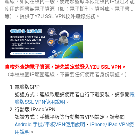
連線，如同在校內一般，使用那些原本限定校內IP位址才能
使用的圖書館電子資源（如：電子期刊、資料庫、電子書…
等），提供了YZU SSL VPN校外連線服務。
自校外查詢電子資源，請先設定並登入YZU SSL VPN。
（本校校園IP範圍連線，不需要任何使用者身份驗証。）
電腦版GPP
認證方式：連線軟體請使用者自行下載安裝，請參閱
電
腦版
SSL VPN
使用說明
。
行動版
IPsec VPN
認證方式：手機平板等行動裝置
VPN
設定
，請參閱
Android
手機
/
平板
VPN使用說明
、
iPhone/iPad VPN
使
用說明
。