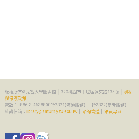
版權所有©元智大學圖書館 │ 320桃園市中壢區遠東路135號 │
隱私
權保護政策
電話：+886-3-4638800轉2321(流通服務) ‧ 轉2322(參考服務)
維護信箱：
library@saturn.yzu.edu.tw
│
諮詢管道
│
館員專區