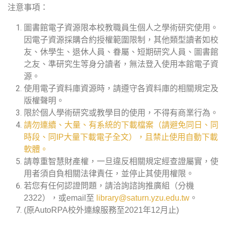
注意事項：
圖書館電子資源限本校教職員生個人之學術研究使用。
因電子資源採購合約授權範圍限制，其他類型讀者如校
友、休學生、退休人員、眷屬、短期研究人員、圖書館
之友、準研究生等身分讀者，無法登入使用本館電子資
源。
使用電子資料庫資源時，請遵守各資料庫的相關規定及
版權聲明。
限於個人學術研究或教學目的使用，不得有商業行為。
請勿連續、大量、有系統的下載檔案（請避免同日、同
時段、同IP大量下載電子全文），且禁止使用自動下載
軟體。
請尊重智慧財產權，一旦違反相關規定經查證屬實，使
用者須自負相關法律責任，並停止其使用權限。
若您有任何認證問題，請洽詢諮詢推廣組（分機
2322），或email至
library@saturn.yzu.edu.tw
。
(原AutoRPA校外連線服務至2021年12月止)