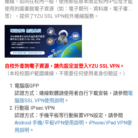
連線，如同在校內一般，使用那些原本限定校內IP位址才能
使用的圖書館電子資源（如：電子期刊、資料庫、電子書…
等），提供了YZU SSL VPN校外連線服務。
自校外查詢電子資源，請先設定並登入YZU SSL VPN。
（本校校園IP範圍連線，不需要任何使用者身份驗証。）
電腦版GPP
認證方式：連線軟體請使用者自行下載安裝，請參閱
電
腦版
SSL VPN
使用說明
。
行動版
IPsec VPN
認證方式：手機平板等行動裝置
VPN
設定
，請參閱
Android
手機
/
平板
VPN使用說明
、
iPhone/iPad VPN
使
用說明
。