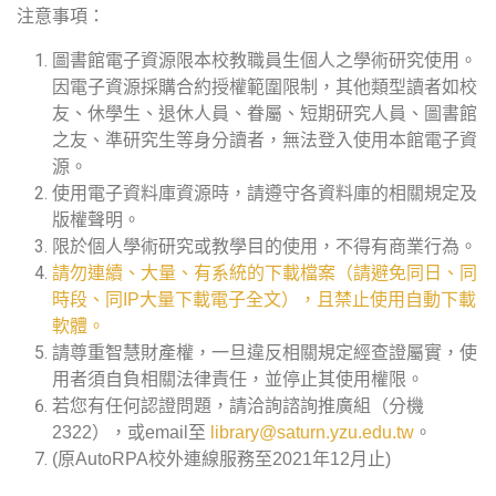
注意事項：
圖書館電子資源限本校教職員生個人之學術研究使用。
因電子資源採購合約授權範圍限制，其他類型讀者如校
友、休學生、退休人員、眷屬、短期研究人員、圖書館
之友、準研究生等身分讀者，無法登入使用本館電子資
源。
使用電子資料庫資源時，請遵守各資料庫的相關規定及
版權聲明。
限於個人學術研究或教學目的使用，不得有商業行為。
請勿連續、大量、有系統的下載檔案（請避免同日、同
時段、同IP大量下載電子全文），且禁止使用自動下載
軟體。
請尊重智慧財產權，一旦違反相關規定經查證屬實，使
用者須自負相關法律責任，並停止其使用權限。
若您有任何認證問題，請洽詢諮詢推廣組（分機
2322），或email至
library@saturn.yzu.edu.tw
。
(原AutoRPA校外連線服務至2021年12月止)