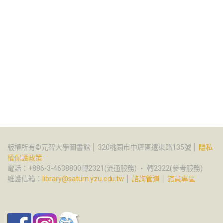
版權所有©元智大學圖書館 │ 320桃園市中壢區遠東路135號 │
隱私
權保護政策
電話：+886-3-4638800轉2321(流通服務) ‧ 轉2322(參考服務)
維護信箱：
library@saturn.yzu.edu.tw
│
諮詢管道
│
館員專區