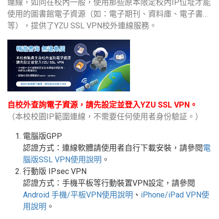
連線，如同在校內一般，使用那些原本限定校內IP位址才能
使用的圖書館電子資源（如：電子期刊、資料庫、電子書…
等），提供了YZU SSL VPN校外連線服務。
自校外查詢電子資源，請先設定並登入YZU SSL VPN。
（本校校園IP範圍連線，不需要任何使用者身份驗証。）
電腦版GPP
認證方式：連線軟體請使用者自行下載安裝，請參閱
電
腦版
SSL VPN
使用說明
。
行動版
IPsec VPN
認證方式：手機平板等行動裝置
VPN
設定
，請參閱
Android
手機
/
平板
VPN使用說明
、
iPhone/iPad VPN
使
用說明
。