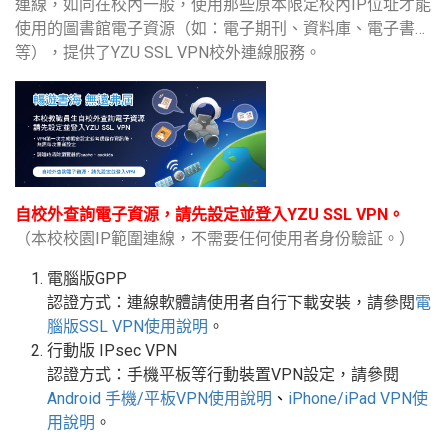
連線，如同在校內一般，使用那些原本限定校內IP位址才能
使用的圖書館電子資源（如：電子期刊、資料庫、電子書…
等），提供了YZU SSL VPN校外連線服務。
自校外查詢電子資源，請先設定並登入YZU SSL VPN。
（本校校園IP範圍連線，不需要任何使用者身份驗証。）
電腦版GPP
認證方式：連線軟體請使用者自行下載安裝，請參閱
電
腦版
SSL VPN
使用說明
。
行動版
IPsec VPN
認證方式：手機平板等行動裝置
VPN
設定
，請參閱
Android
手機
/
平板
VPN使用說明
、
iPhone/iPad VPN
使
用說明
。