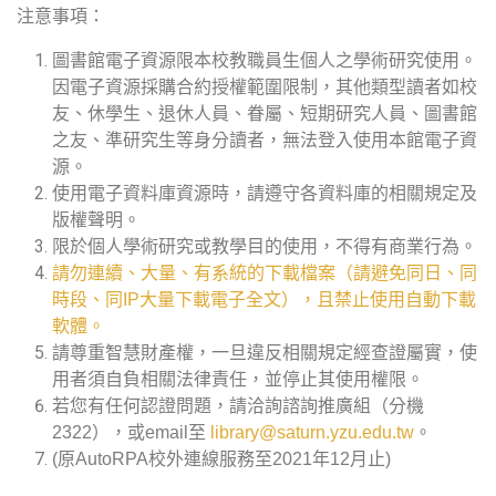
注意事項：
圖書館電子資源限本校教職員生個人之學術研究使用。
因電子資源採購合約授權範圍限制，其他類型讀者如校
友、休學生、退休人員、眷屬、短期研究人員、圖書館
之友、準研究生等身分讀者，無法登入使用本館電子資
源。
使用電子資料庫資源時，請遵守各資料庫的相關規定及
版權聲明。
限於個人學術研究或教學目的使用，不得有商業行為。
請勿連續、大量、有系統的下載檔案（請避免同日、同
時段、同IP大量下載電子全文），且禁止使用自動下載
軟體。
請尊重智慧財產權，一旦違反相關規定經查證屬實，使
用者須自負相關法律責任，並停止其使用權限。
若您有任何認證問題，請洽詢諮詢推廣組（分機
2322），或email至
library@saturn.yzu.edu.tw
。
(原AutoRPA校外連線服務至2021年12月止)