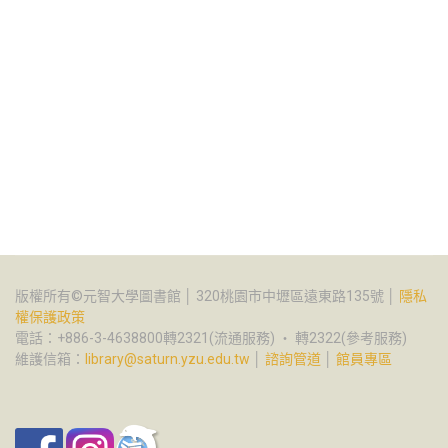
版權所有©元智大學圖書館 │ 320桃園市中壢區遠東路135號 │
隱私
權保護政策
電話：+886-3-4638800轉2321(流通服務) ‧ 轉2322(參考服務)
維護信箱：
library@saturn.yzu.edu.tw
│
諮詢管道
│
館員專區