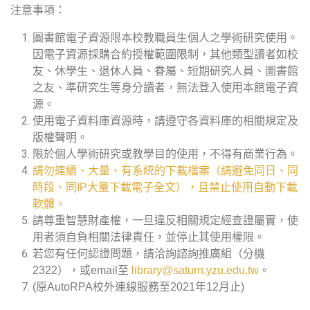
注意事項：
圖書館電子資源限本校教職員生個人之學術研究使用。
因電子資源採購合約授權範圍限制，其他類型讀者如校
友、休學生、退休人員、眷屬、短期研究人員、圖書館
之友、準研究生等身分讀者，無法登入使用本館電子資
源。
使用電子資料庫資源時，請遵守各資料庫的相關規定及
版權聲明。
限於個人學術研究或教學目的使用，不得有商業行為。
請勿連續、大量、有系統的下載檔案（請避免同日、同
時段、同IP大量下載電子全文），且禁止使用自動下載
軟體。
請尊重智慧財產權，一旦違反相關規定經查證屬實，使
用者須自負相關法律責任，並停止其使用權限。
若您有任何認證問題，請洽詢諮詢推廣組（分機
2322），或email至
library@saturn.yzu.edu.tw
。
(原AutoRPA校外連線服務至2021年12月止)