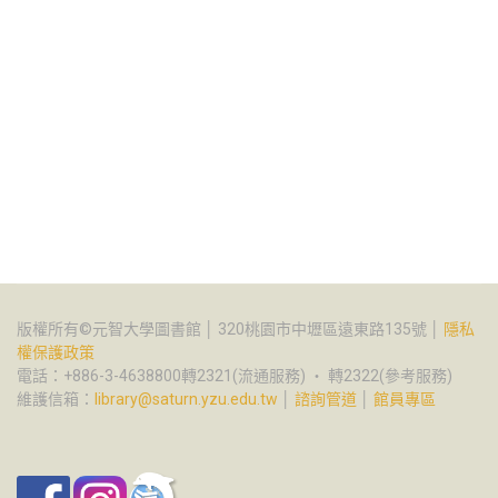
版權所有©元智大學圖書館 │ 320桃園市中壢區遠東路135號 │
隱私
權保護政策
電話：+886-3-4638800轉2321(流通服務) ‧ 轉2322(參考服務)
維護信箱：
library@saturn.yzu.edu.tw
│
諮詢管道
│
館員專區