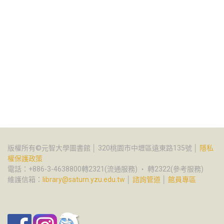
版權所有©元智大學圖書館 │ 320桃園市中壢區遠東路135號 │
隱私
權保護政策
電話：+886-3-4638800轉2321(流通服務) ‧ 轉2322(參考服務)
維護信箱：
library@saturn.yzu.edu.tw
│
諮詢管道
│
館員專區