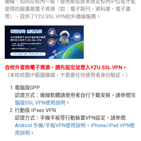
連線，如同在校內一般，使用那些原本限定校內IP位址才能
使用的圖書館電子資源（如：電子期刊、資料庫、電子書…
等），提供了YZU SSL VPN校外連線服務。
自校外查詢電子資源，請先設定並登入YZU SSL VPN。
（本校校園IP範圍連線，不需要任何使用者身份驗証。）
電腦版GPP
認證方式：連線軟體請使用者自行下載安裝，請參閱
電
腦版
SSL VPN
使用說明
。
行動版
IPsec VPN
認證方式：手機平板等行動裝置
VPN
設定
，請參閱
Android
手機
/
平板
VPN使用說明
、
iPhone/iPad VPN
使
用說明
。