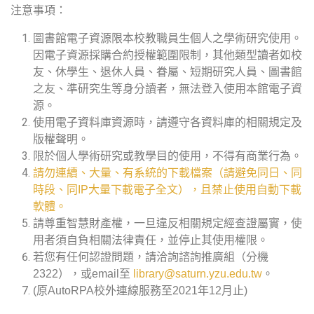
注意事項：
圖書館電子資源限本校教職員生個人之學術研究使用。
因電子資源採購合約授權範圍限制，其他類型讀者如校
友、休學生、退休人員、眷屬、短期研究人員、圖書館
之友、準研究生等身分讀者，無法登入使用本館電子資
源。
使用電子資料庫資源時，請遵守各資料庫的相關規定及
版權聲明。
限於個人學術研究或教學目的使用，不得有商業行為。
請勿連續、大量、有系統的下載檔案（請避免同日、同
時段、同IP大量下載電子全文），且禁止使用自動下載
軟體。
請尊重智慧財產權，一旦違反相關規定經查證屬實，使
用者須自負相關法律責任，並停止其使用權限。
若您有任何認證問題，請洽詢諮詢推廣組（分機
2322），或email至
library@saturn.yzu.edu.tw
。
(原AutoRPA校外連線服務至2021年12月止)