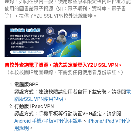
連線，如同在校內一般，使用那些原本限定校內IP位址才能
使用的圖書館電子資源（如：電子期刊、資料庫、電子書…
等），提供了YZU SSL VPN校外連線服務。
自校外查詢電子資源，請先設定並登入YZU SSL VPN。
（本校校園IP範圍連線，不需要任何使用者身份驗証。）
電腦版GPP
認證方式：連線軟體請使用者自行下載安裝，請參閱
電
腦版
SSL VPN
使用說明
。
行動版
IPsec VPN
認證方式：手機平板等行動裝置
VPN
設定
，請參閱
Android
手機
/
平板
VPN使用說明
、
iPhone/iPad VPN
使
用說明
。