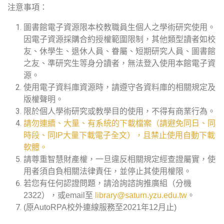
注意事項：
圖書館電子資源限本校教職員生個人之學術研究使用。
因電子資源採購合約授權範圍限制，其他類型讀者如校
友、休學生、退休人員、眷屬、短期研究人員、圖書館
之友、準研究生等身分讀者，無法登入使用本館電子資
源。
使用電子資料庫資源時，請遵守各資料庫的相關規定及
版權聲明。
限於個人學術研究或教學目的使用，不得有商業行為。
請勿連續、大量、有系統的下載檔案（請避免同日、同
時段、同IP大量下載電子全文），且禁止使用自動下載
軟體。
請尊重智慧財產權，一旦違反相關規定經查證屬實，使
用者須自負相關法律責任，並停止其使用權限。
若您有任何認證問題，請洽詢諮詢推廣組（分機
2322），或email至
library@saturn.yzu.edu.tw
。
(原AutoRPA校外連線服務至2021年12月止)