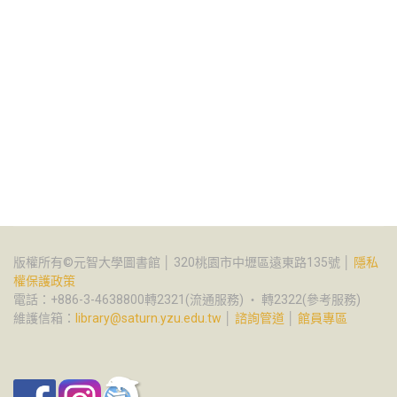
版權所有©元智大學圖書館 │ 320桃園市中壢區遠東路135號 │
隱私
權保護政策
電話：+886-3-4638800轉2321(流通服務) ‧ 轉2322(參考服務)
維護信箱：
library@saturn.yzu.edu.tw
│
諮詢管道
│
館員專區