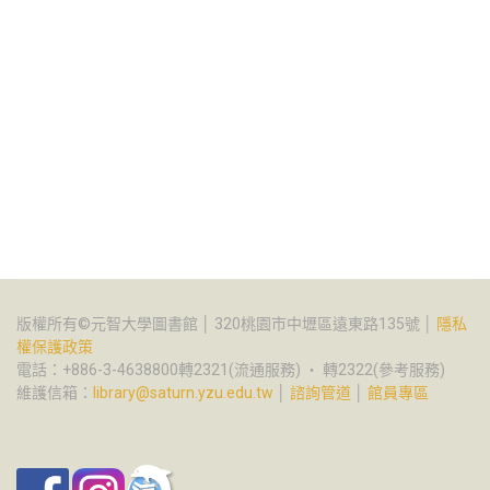
版權所有©元智大學圖書館 │ 320桃園市中壢區遠東路135號 │
隱私
權保護政策
電話：+886-3-4638800轉2321(流通服務) ‧ 轉2322(參考服務)
維護信箱：
library@saturn.yzu.edu.tw
│
諮詢管道
│
館員專區