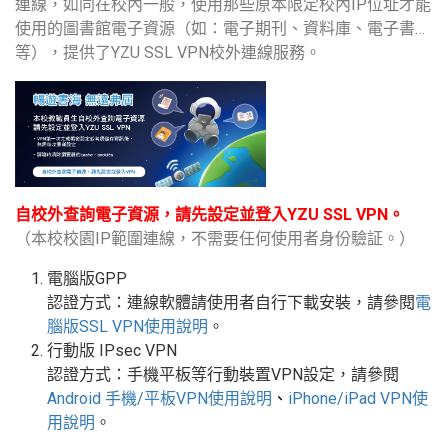
連線，如同在校內一般，使用那些原本限定校內IP位址才能
使用的圖書館電子資源（如：電子期刊、資料庫、電子書…
等），提供了YZU SSL VPN校外連線服務。
自校外查詢電子資源，請先設定並登入YZU SSL VPN。
（本校校園IP範圍連線，不需要任何使用者身份驗証。）
電腦版GPP
認證方式：連線軟體請使用者自行下載安裝，請參閱
電
腦版
SSL VPN
使用說明
。
行動版
IPsec VPN
認證方式：手機平板等行動裝置
VPN
設定
，請參閱
Android
手機
/
平板
VPN使用說明
、
iPhone/iPad VPN
使
用說明
。