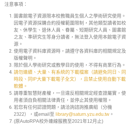
注意事項：
圖書館電子資源限本校教職員生個人之學術研究使用。
因電子資源採購合約授權範圍限制，其他類型讀者如校
友、休學生、退休人員、眷屬、短期研究人員、圖書館
之友、準研究生等身分讀者，無法登入使用本館電子資
源。
使用電子資料庫資源時，請遵守各資料庫的相關規定及
版權聲明。
限於個人學術研究或教學目的使用，不得有商業行為。
請勿連續、大量、有系統的下載檔案（請避免同日、同
時段、同IP大量下載電子全文），且禁止使用自動下載
軟體。
請尊重智慧財產權，一旦違反相關規定經查證屬實，使
用者須自負相關法律責任，並停止其使用權限。
若您有任何認證問題，請洽詢諮詢推廣組（分機
2322），或email至
library@saturn.yzu.edu.tw
。
(原AutoRPA校外連線服務至2021年12月止)