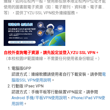
連線，如同在校內一般，使用那些原本限定校內IP位址才能
使用的圖書館電子資源（如：電子期刊、資料庫、電子書…
等），提供了YZU SSL VPN校外連線服務。
自校外查詢電子資源，請先設定並登入YZU SSL VPN。
（本校校園IP範圍連線，不需要任何使用者身份驗証。）
電腦版GPP
認證方式：連線軟體請使用者自行下載安裝，請參閱
電
腦版
SSL VPN
使用說明
。
行動版
IPsec VPN
認證方式：手機平板等行動裝置
VPN
設定
，請參閱
Android
手機
/
平板
VPN使用說明
、
iPhone/iPad VPN
使
用說明
。