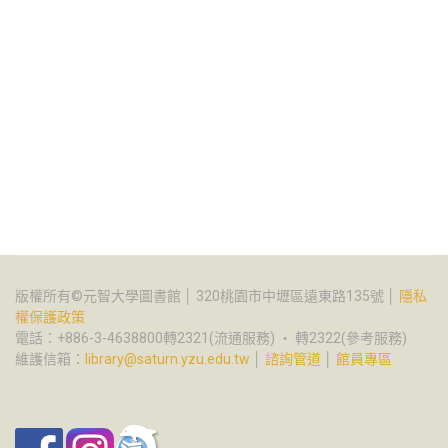
版權所有©元智大學圖書館 │ 320桃園市中壢區遠東路135號 │
隱私
權保護政策
電話：+886-3-4638800轉2321(流通服務) ‧ 轉2322(參考服務)
維護信箱：
library@saturn.yzu.edu.tw
│
諮詢管道
│
館員專區