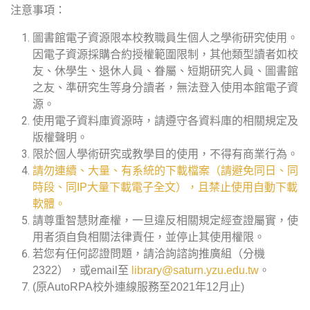
注意事項：
圖書館電子資源限本校教職員生個人之學術研究使用。
因電子資源採購合約授權範圍限制，其他類型讀者如校
友、休學生、退休人員、眷屬、短期研究人員、圖書館
之友、準研究生等身分讀者，無法登入使用本館電子資
源。
使用電子資料庫資源時，請遵守各資料庫的相關規定及
版權聲明。
限於個人學術研究或教學目的使用，不得有商業行為。
請勿連續、大量、有系統的下載檔案（請避免同日、同
時段、同IP大量下載電子全文），且禁止使用自動下載
軟體。
請尊重智慧財產權，一旦違反相關規定經查證屬實，使
用者須自負相關法律責任，並停止其使用權限。
若您有任何認證問題，請洽詢諮詢推廣組（分機
2322），或email至
library@saturn.yzu.edu.tw
。
(原AutoRPA校外連線服務至2021年12月止)