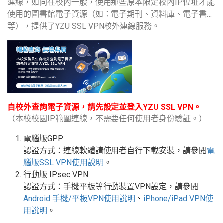
連線，如同在校內一般，使用那些原本限定校內IP位址才能
使用的圖書館電子資源（如：電子期刊、資料庫、電子書…
等），提供了YZU SSL VPN校外連線服務。
自校外查詢電子資源，請先設定並登入YZU SSL VPN。
（本校校園IP範圍連線，不需要任何使用者身份驗証。）
電腦版GPP
認證方式：連線軟體請使用者自行下載安裝，請參閱
電
腦版
SSL VPN
使用說明
。
行動版
IPsec VPN
認證方式：手機平板等行動裝置
VPN
設定
，請參閱
Android
手機
/
平板
VPN使用說明
、
iPhone/iPad VPN
使
用說明
。