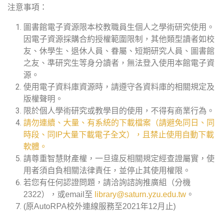
注意事項：
圖書館電子資源限本校教職員生個人之學術研究使用。
因電子資源採購合約授權範圍限制，其他類型讀者如校
友、休學生、退休人員、眷屬、短期研究人員、圖書館
之友、準研究生等身分讀者，無法登入使用本館電子資
源。
使用電子資料庫資源時，請遵守各資料庫的相關規定及
版權聲明。
限於個人學術研究或教學目的使用，不得有商業行為。
請勿連續、大量、有系統的下載檔案（請避免同日、同
時段、同IP大量下載電子全文），且禁止使用自動下載
軟體。
請尊重智慧財產權，一旦違反相關規定經查證屬實，使
用者須自負相關法律責任，並停止其使用權限。
若您有任何認證問題，請洽詢諮詢推廣組（分機
2322），或email至
library@saturn.yzu.edu.tw
。
(原AutoRPA校外連線服務至2021年12月止)