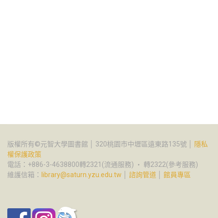
版權所有©元智大學圖書館 │ 320桃園市中壢區遠東路135號 │
隱私
權保護政策
電話：+886-3-4638800轉2321(流通服務) ‧ 轉2322(參考服務)
維護信箱：
library@saturn.yzu.edu.tw
│
諮詢管道
│
館員專區