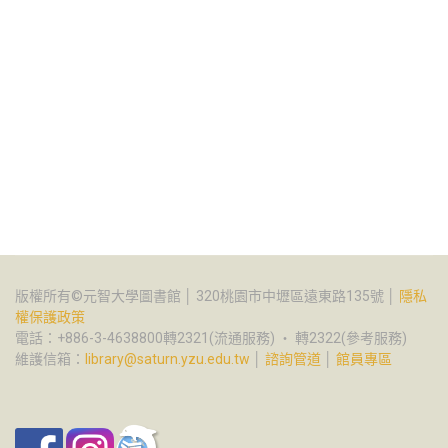
版權所有©元智大學圖書館 │ 320桃園市中壢區遠東路135號 │
隱私
權保護政策
電話：+886-3-4638800轉2321(流通服務) ‧ 轉2322(參考服務)
維護信箱：
library@saturn.yzu.edu.tw
│
諮詢管道
│
館員專區