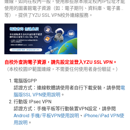
連線，如同在校內一般，使用那些原本限定校內IP位址才能
使用的圖書館電子資源（如：電子期刊、資料庫、電子書…
等），提供了YZU SSL VPN校外連線服務。
自校外查詢電子資源，請先設定並登入YZU SSL VPN。
（本校校園IP範圍連線，不需要任何使用者身份驗証。）
電腦版GPP
認證方式：連線軟體請使用者自行下載安裝，請參閱
電
腦版
SSL VPN
使用說明
。
行動版
IPsec VPN
認證方式：手機平板等行動裝置
VPN
設定
，請參閱
Android
手機
/
平板
VPN使用說明
、
iPhone/iPad VPN
使
用說明
。