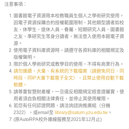
注意事項：
圖書館電子資源限本校教職員生個人之學術研究使用。
因電子資源採購合約授權範圍限制，其他類型讀者如校
友、休學生、退休人員、眷屬、短期研究人員、圖書館
之友、準研究生等身分讀者，無法登入使用本館電子資
源。
使用電子資料庫資源時，請遵守各資料庫的相關規定及
版權聲明。
限於個人學術研究或教學目的使用，不得有商業行為。
請勿連續、大量、有系統的下載檔案（請避免同日、同
時段、同IP大量下載電子全文），且禁止使用自動下載
軟體。
請尊重智慧財產權，一旦違反相關規定經查證屬實，使
用者須自負相關法律責任，並停止其使用權限。
若您有任何認證問題，請洽詢諮詢推廣組（分機
2322），或email至
library@saturn.yzu.edu.tw
。
(原AutoRPA校外連線服務至2021年12月止)