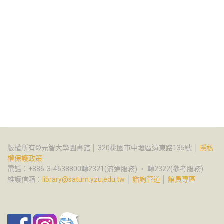
版權所有©元智大學圖書館 │ 320桃園市中壢區遠東路135號 │
隱私
權保護政策
電話：+886-3-4638800轉2321(流通服務) ‧ 轉2322(參考服務)
維護信箱：
library@saturn.yzu.edu.tw
│
諮詢管道
│
館員專區