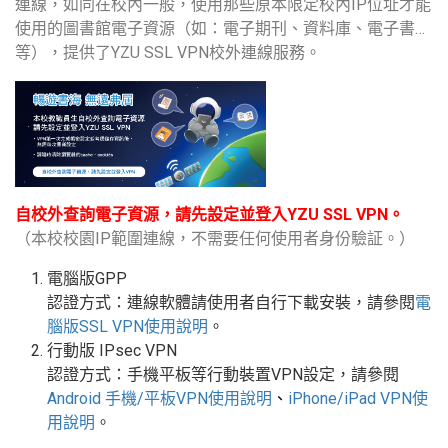
連線，如同在校內一般，使用那些原本限定校內IP位址才能
使用的圖書館電子資源（如：電子期刊、資料庫、電子書…
等），提供了YZU SSL VPN校外連線服務。
自校外查詢電子資源，請先設定並登入YZU SSL VPN。
（本校校園IP範圍連線，不需要任何使用者身份驗証。）
電腦版GPP
認證方式：連線軟體請使用者自行下載安裝，請參閱
電
腦版
SSL VPN
使用說明
。
行動版
IPsec VPN
認證方式：手機平板等行動裝置
VPN
設定
，請參閱
Android
手機
/
平板
VPN使用說明
、
iPhone/iPad VPN
使
用說明
。