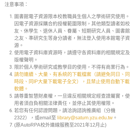
注意事項：
圖書館電子資源限本校教職員生個人之學術研究使用。
因電子資源採購合約授權範圍限制，其他類型讀者如校
友、休學生、退休人員、眷屬、短期研究人員、圖書館
之友、準研究生等身分讀者，無法登入使用本館電子資
源。
使用電子資料庫資源時，請遵守各資料庫的相關規定及
版權聲明。
限於個人學術研究或教學目的使用，不得有商業行為。
請勿連續、大量、有系統的下載檔案（請避免同日、同
時段、同IP大量下載電子全文），且禁止使用自動下載
軟體。
請尊重智慧財產權，一旦違反相關規定經查證屬實，使
用者須自負相關法律責任，並停止其使用權限。
若您有任何認證問題，請洽詢諮詢推廣組（分機
2322），或email至
library@saturn.yzu.edu.tw
。
(原AutoRPA校外連線服務至2021年12月止)