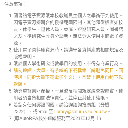
注意事項：
圖書館電子資源限本校教職員生個人之學術研究使用。
因電子資源採購合約授權範圍限制，其他類型讀者如校
友、休學生、退休人員、眷屬、短期研究人員、圖書館
之友、準研究生等身分讀者，無法登入使用本館電子資
源。
使用電子資料庫資源時，請遵守各資料庫的相關規定及
版權聲明。
限於個人學術研究或教學目的使用，不得有商業行為。
請勿連續、大量、有系統的下載檔案（請避免同日、同
時段、同IP大量下載電子全文），且禁止使用自動下載
軟體。
請尊重智慧財產權，一旦違反相關規定經查證屬實，使
用者須自負相關法律責任，並停止其使用權限。
若您有任何認證問題，請洽詢諮詢推廣組（分機
2322），或email至
library@saturn.yzu.edu.tw
。
(原AutoRPA校外連線服務至2021年12月止)