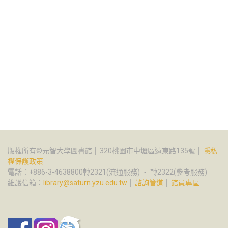
版權所有©元智大學圖書館 │ 320桃園市中壢區遠東路135號 │
隱私
權保護政策
電話：+886-3-4638800轉2321(流通服務) ‧ 轉2322(參考服務)
維護信箱：
library@saturn.yzu.edu.tw
│
諮詢管道
│
館員專區