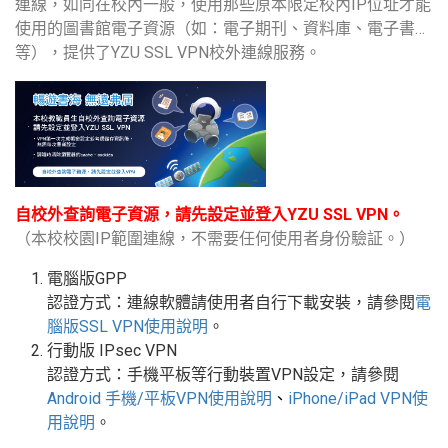
連線，如同在校內一般，使用那些原本限定校內IP位址才能
使用的圖書館電子資源（如：電子期刊、資料庫、電子書…
等），提供了YZU SSL VPN校外連線服務。
自校外查詢電子資源，請先設定並登入YZU SSL VPN。
（本校校園IP範圍連線，不需要任何使用者身份驗証。）
電腦版GPP
認證方式：連線軟體請使用者自行下載安裝，請參閱
電
腦版
SSL VPN
使用說明
。
行動版
IPsec VPN
認證方式：手機平板等行動裝置
VPN
設定
，請參閱
Android
手機
/
平板
VPN使用說明
、
iPhone/iPad VPN
使
用說明
。