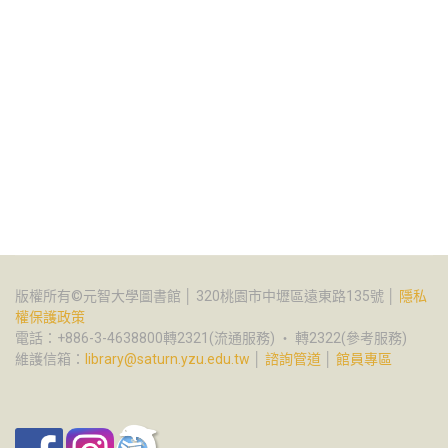
版權所有©元智大學圖書館 │ 320桃園市中壢區遠東路135號 │
隱私
權保護政策
電話：+886-3-4638800轉2321(流通服務) ‧ 轉2322(參考服務)
維護信箱：
library@saturn.yzu.edu.tw
│
諮詢管道
│
館員專區