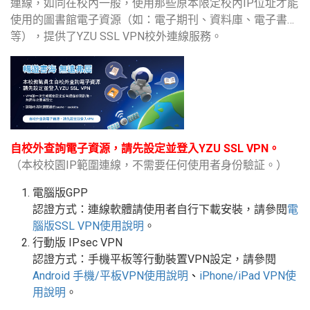
連線，如同在校內一般，使用那些原本限定校內IP位址才能
使用的圖書館電子資源（如：電子期刊、資料庫、電子書…
等），提供了YZU SSL VPN校外連線服務。
自校外查詢電子資源，請先設定並登入YZU SSL VPN。
（本校校園IP範圍連線，不需要任何使用者身份驗証。）
電腦版GPP
認證方式：連線軟體請使用者自行下載安裝，請參閱
電
腦版
SSL VPN
使用說明
。
行動版
IPsec VPN
認證方式：手機平板等行動裝置
VPN
設定
，請參閱
Android
手機
/
平板
VPN使用說明
、
iPhone/iPad VPN
使
用說明
。