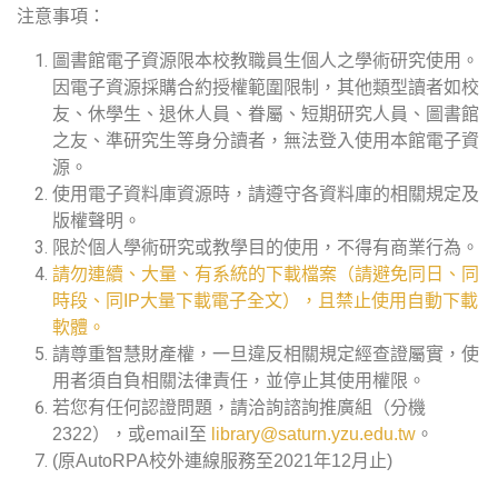
注意事項：
圖書館電子資源限本校教職員生個人之學術研究使用。
因電子資源採購合約授權範圍限制，其他類型讀者如校
友、休學生、退休人員、眷屬、短期研究人員、圖書館
之友、準研究生等身分讀者，無法登入使用本館電子資
源。
使用電子資料庫資源時，請遵守各資料庫的相關規定及
版權聲明。
限於個人學術研究或教學目的使用，不得有商業行為。
請勿連續、大量、有系統的下載檔案（請避免同日、同
時段、同IP大量下載電子全文），且禁止使用自動下載
軟體。
請尊重智慧財產權，一旦違反相關規定經查證屬實，使
用者須自負相關法律責任，並停止其使用權限。
若您有任何認證問題，請洽詢諮詢推廣組（分機
2322），或email至
library@saturn.yzu.edu.tw
。
(原AutoRPA校外連線服務至2021年12月止)