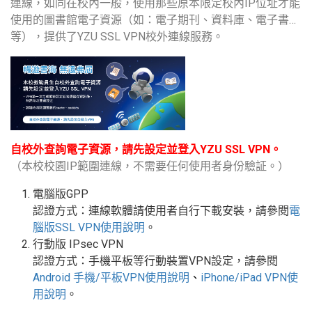
連線，如同在校內一般，使用那些原本限定校內IP位址才能
使用的圖書館電子資源（如：電子期刊、資料庫、電子書…
等），提供了YZU SSL VPN校外連線服務。
自校外查詢電子資源，請先設定並登入YZU SSL VPN。
（本校校園IP範圍連線，不需要任何使用者身份驗証。）
電腦版GPP
認證方式：連線軟體請使用者自行下載安裝，請參閱
電
腦版
SSL VPN
使用說明
。
行動版
IPsec VPN
認證方式：手機平板等行動裝置
VPN
設定
，請參閱
Android
手機
/
平板
VPN使用說明
、
iPhone/iPad VPN
使
用說明
。