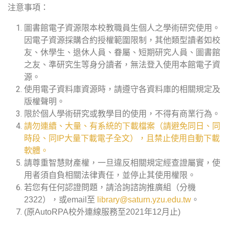
注意事項：
圖書館電子資源限本校教職員生個人之學術研究使用。
因電子資源採購合約授權範圍限制，其他類型讀者如校
友、休學生、退休人員、眷屬、短期研究人員、圖書館
之友、準研究生等身分讀者，無法登入使用本館電子資
源。
使用電子資料庫資源時，請遵守各資料庫的相關規定及
版權聲明。
限於個人學術研究或教學目的使用，不得有商業行為。
請勿連續、大量、有系統的下載檔案（請避免同日、同
時段、同IP大量下載電子全文），且禁止使用自動下載
軟體。
請尊重智慧財產權，一旦違反相關規定經查證屬實，使
用者須自負相關法律責任，並停止其使用權限。
若您有任何認證問題，請洽詢諮詢推廣組（分機
2322），或email至
library@saturn.yzu.edu.tw
。
(原AutoRPA校外連線服務至2021年12月止)