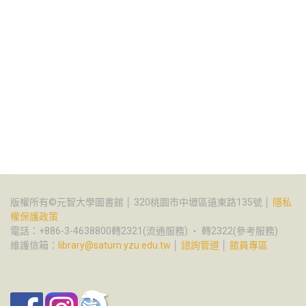
版權所有©元智大學圖書館 │ 320桃園市中壢區遠東路135號 │
隱私
權保護政策
電話：+886-3-4638800轉2321(流通服務) ‧ 轉2322(參考服務)
維護信箱：
library@saturn.yzu.edu.tw
│
諮詢管道
│
館員專區