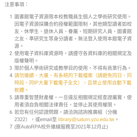
注意事項：
圖書館電子資源限本校教職員生個人之學術研究使用。
因電子資源採購合約授權範圍限制，其他類型讀者如校
友、休學生、退休人員、眷屬、短期研究人員、圖書館
之友、準研究生等身分讀者，無法登入使用本館電子資
源。
使用電子資料庫資源時，請遵守各資料庫的相關規定及
版權聲明。
限於個人學術研究或教學目的使用，不得有商業行為。
請勿連續、大量、有系統的下載檔案（請避免同日、同
時段、同IP大量下載電子全文），且禁止使用自動下載
軟體。
請尊重智慧財產權，一旦違反相關規定經查證屬實，使
用者須自負相關法律責任，並停止其使用權限。
若您有任何認證問題，請洽詢諮詢推廣組（分機
2322），或email至
library@saturn.yzu.edu.tw
。
(原AutoRPA校外連線服務至2021年12月止)