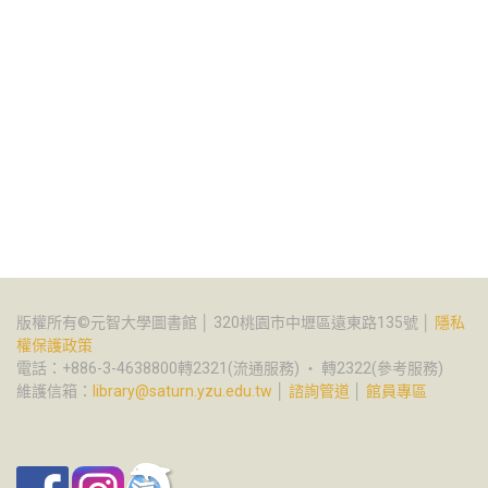
版權所有©元智大學圖書館 │ 320桃園市中壢區遠東路135號 │
隱私
權保護政策
電話：+886-3-4638800轉2321(流通服務) ‧ 轉2322(參考服務)
維護信箱：
library@saturn.yzu.edu.tw
│
諮詢管道
│
館員專區