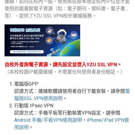
連線，如同在校內一般，使用那些原本限定校內IP位址才能
使用的圖書館電子資源（如：電子期刊、資料庫、電子書…
等），提供了YZU SSL VPN校外連線服務。
自校外查詢電子資源，請先設定並登入YZU SSL VPN。
（本校校園IP範圍連線，不需要任何使用者身份驗証。）
電腦版GPP
認證方式：連線軟體請使用者自行下載安裝，請參閱
電
腦版
SSL VPN
使用說明
。
行動版
IPsec VPN
認證方式：手機平板等行動裝置
VPN
設定
，請參閱
Android
手機
/
平板
VPN使用說明
、
iPhone/iPad VPN
使
用說明
。