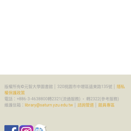
版權所有©元智大學圖書館 │ 320桃園市中壢區遠東路135號 │
隱私
權保護政策
電話：+886-3-4638800轉2321(流通服務) ‧ 轉2322(參考服務)
維護信箱：
library@saturn.yzu.edu.tw
│
諮詢管道
│
館員專區