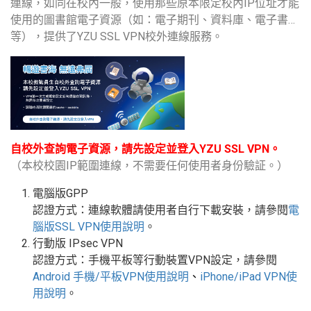
連線，如同在校內一般，使用那些原本限定校內IP位址才能
使用的圖書館電子資源（如：電子期刊、資料庫、電子書…
等），提供了YZU SSL VPN校外連線服務。
自校外查詢電子資源，請先設定並登入YZU SSL VPN。
（本校校園IP範圍連線，不需要任何使用者身份驗証。）
電腦版GPP
認證方式：連線軟體請使用者自行下載安裝，請參閱
電
腦版
SSL VPN
使用說明
。
行動版
IPsec VPN
認證方式：手機平板等行動裝置
VPN
設定
，請參閱
Android
手機
/
平板
VPN使用說明
、
iPhone/iPad VPN
使
用說明
。