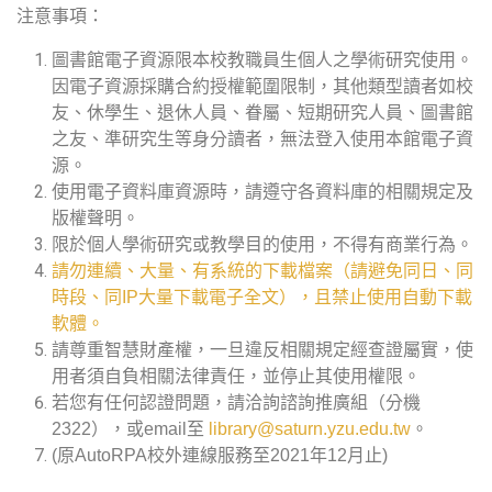
注意事項：
圖書館電子資源限本校教職員生個人之學術研究使用。
因電子資源採購合約授權範圍限制，其他類型讀者如校
友、休學生、退休人員、眷屬、短期研究人員、圖書館
之友、準研究生等身分讀者，無法登入使用本館電子資
源。
使用電子資料庫資源時，請遵守各資料庫的相關規定及
版權聲明。
限於個人學術研究或教學目的使用，不得有商業行為。
請勿連續、大量、有系統的下載檔案（請避免同日、同
時段、同IP大量下載電子全文），且禁止使用自動下載
軟體。
請尊重智慧財產權，一旦違反相關規定經查證屬實，使
用者須自負相關法律責任，並停止其使用權限。
若您有任何認證問題，請洽詢諮詢推廣組（分機
2322），或email至
library@saturn.yzu.edu.tw
。
(原AutoRPA校外連線服務至2021年12月止)