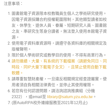
注意事項：
圖書館電子資源限本校教職員生個人之學術研究使用。
因電子資源採購合約授權範圍限制，其他類型讀者如校
友、休學生、退休人員、眷屬、短期研究人員、圖書館
之友、準研究生等身分讀者，無法登入使用本館電子資
源。
使用電子資料庫資源時，請遵守各資料庫的相關規定及
版權聲明。
限於個人學術研究或教學目的使用，不得有商業行為。
請勿連續、大量、有系統的下載檔案（請避免同日、同
時段、同IP大量下載電子全文），且禁止使用自動下載
軟體。
請尊重智慧財產權，一旦違反相關規定經查證屬實，使
用者須自負相關法律責任，並停止其使用權限。
若您有任何認證問題，請洽詢諮詢推廣組（分機
2322），或email至
library@saturn.yzu.edu.tw
。
(原AutoRPA校外連線服務至2021年12月止)