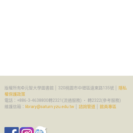
版權所有©元智大學圖書館 │ 320桃園市中壢區遠東路135號 │
隱私
權保護政策
電話：+886-3-4638800轉2321(流通服務) ‧ 轉2322(參考服務)
維護信箱：
library@saturn.yzu.edu.tw
│
諮詢管道
│
館員專區