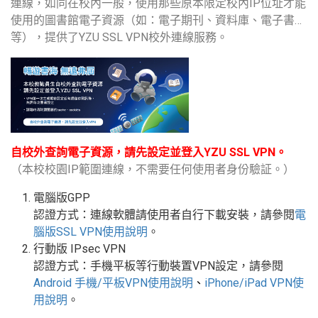
連線，如同在校內一般，使用那些原本限定校內IP位址才能
使用的圖書館電子資源（如：電子期刊、資料庫、電子書…
等），提供了YZU SSL VPN校外連線服務。
自校外查詢電子資源，請先設定並登入YZU SSL VPN。
（本校校園IP範圍連線，不需要任何使用者身份驗証。）
電腦版GPP
認證方式：連線軟體請使用者自行下載安裝，請參閱
電
腦版
SSL VPN
使用說明
。
行動版
IPsec VPN
認證方式：手機平板等行動裝置
VPN
設定
，請參閱
Android
手機
/
平板
VPN使用說明
、
iPhone/iPad VPN
使
用說明
。