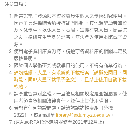
注意事項：
圖書館電子資源限本校教職員生個人之學術研究使用。
因電子資源採購合約授權範圍限制，其他類型讀者如校
友、休學生、退休人員、眷屬、短期研究人員、圖書館
之友、準研究生等身分讀者，無法登入使用本館電子資
源。
使用電子資料庫資源時，請遵守各資料庫的相關規定及
版權聲明。
限於個人學術研究或教學目的使用，不得有商業行為。
請勿連續、大量、有系統的下載檔案（請避免同日、同
時段、同IP大量下載電子全文），且禁止使用自動下載
軟體。
請尊重智慧財產權，一旦違反相關規定經查證屬實，使
用者須自負相關法律責任，並停止其使用權限。
若您有任何認證問題，請洽詢諮詢推廣組（分機
2322），或email至
library@saturn.yzu.edu.tw
。
(原AutoRPA校外連線服務至2021年12月止)