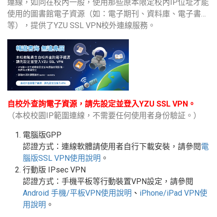
連線，如同在校內一般，使用那些原本限定校內IP位址才能
使用的圖書館電子資源（如：電子期刊、資料庫、電子書…
等），提供了YZU SSL VPN校外連線服務。
自校外查詢電子資源，請先設定並登入YZU SSL VPN。
（本校校園IP範圍連線，不需要任何使用者身份驗証。）
電腦版GPP
認證方式：連線軟體請使用者自行下載安裝，請參閱
電
腦版
SSL VPN
使用說明
。
行動版
IPsec VPN
認證方式：手機平板等行動裝置
VPN
設定
，請參閱
Android
手機
/
平板
VPN使用說明
、
iPhone/iPad VPN
使
用說明
。