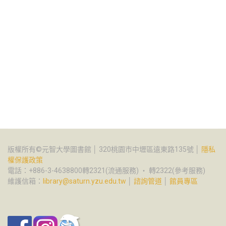
版權所有©元智大學圖書館 │ 320桃園市中壢區遠東路135號 │
隱私
權保護政策
電話：+886-3-4638800轉2321(流通服務) ‧ 轉2322(參考服務)
維護信箱：
library@saturn.yzu.edu.tw
│
諮詢管道
│
館員專區