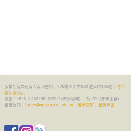
版權所有©元智大學圖書館 │ 320桃園市中壢區遠東路135號 │
隱私
權保護政策
電話：+886-3-4638800轉2321(流通服務) ‧ 轉2322(參考服務)
維護信箱：
library@saturn.yzu.edu.tw
│
諮詢管道
│
館員專區