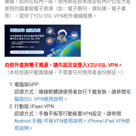
連線，如同在校內一般，使用那些原本限定校內IP位址才能
使用的圖書館電子資源（如：電子期刊、資料庫、電子書…
等），提供了YZU SSL VPN校外連線服務。
自校外查詢電子資源，請先設定並登入YZU SSL VPN。
（本校校園IP範圍連線，不需要任何使用者身份驗証。）
電腦版GPP
認證方式：連線軟體請使用者自行下載安裝，請參閱
電
腦版
SSL VPN
使用說明
。
行動版
IPsec VPN
認證方式：手機平板等行動裝置
VPN
設定
，請參閱
Android
手機
/
平板
VPN使用說明
、
iPhone/iPad VPN
使
用說明
。