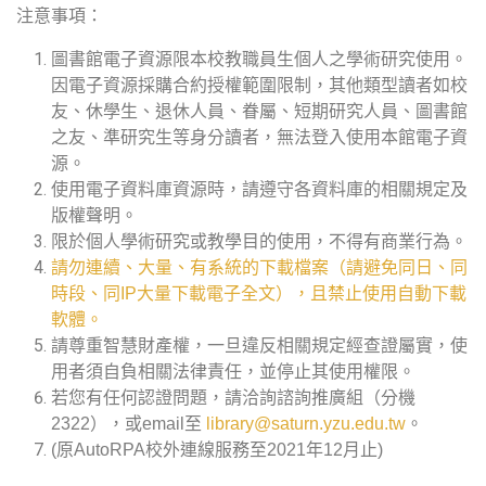
注意事項：
圖書館電子資源限本校教職員生個人之學術研究使用。
因電子資源採購合約授權範圍限制，其他類型讀者如校
友、休學生、退休人員、眷屬、短期研究人員、圖書館
之友、準研究生等身分讀者，無法登入使用本館電子資
源。
使用電子資料庫資源時，請遵守各資料庫的相關規定及
版權聲明。
限於個人學術研究或教學目的使用，不得有商業行為。
請勿連續、大量、有系統的下載檔案（請避免同日、同
時段、同IP大量下載電子全文），且禁止使用自動下載
軟體。
請尊重智慧財產權，一旦違反相關規定經查證屬實，使
用者須自負相關法律責任，並停止其使用權限。
若您有任何認證問題，請洽詢諮詢推廣組（分機
2322），或email至
library@saturn.yzu.edu.tw
。
(原AutoRPA校外連線服務至2021年12月止)