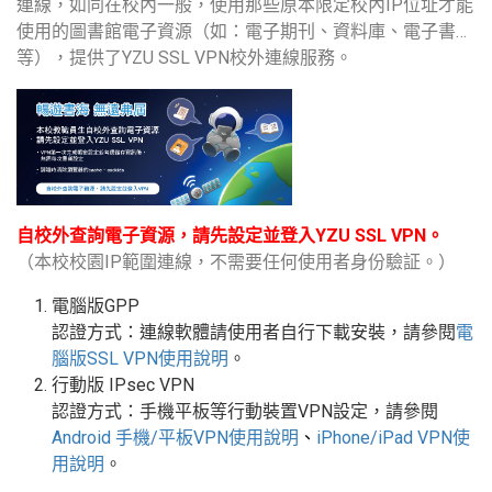
連線，如同在校內一般，使用那些原本限定校內IP位址才能
使用的圖書館電子資源（如：電子期刊、資料庫、電子書…
等），提供了YZU SSL VPN校外連線服務。
自校外查詢電子資源，請先設定並登入YZU SSL VPN。
（本校校園IP範圍連線，不需要任何使用者身份驗証。）
電腦版GPP
認證方式：連線軟體請使用者自行下載安裝，請參閱
電
腦版
SSL VPN
使用說明
。
行動版
IPsec VPN
認證方式：手機平板等行動裝置
VPN
設定
，請參閱
Android
手機
/
平板
VPN使用說明
、
iPhone/iPad VPN
使
用說明
。