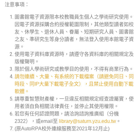
注意事項：
圖書館電子資源限本校教職員生個人之學術研究使用。
因電子資源採購合約授權範圍限制，其他類型讀者如校
友、休學生、退休人員、眷屬、短期研究人員、圖書館
之友、準研究生等身分讀者，無法登入使用本館電子資
源。
使用電子資料庫資源時，請遵守各資料庫的相關規定及
版權聲明。
限於個人學術研究或教學目的使用，不得有商業行為。
請勿連續、大量、有系統的下載檔案（請避免同日、同
時段、同IP大量下載電子全文），且禁止使用自動下載
軟體。
請尊重智慧財產權，一旦違反相關規定經查證屬實，使
用者須自負相關法律責任，並停止其使用權限。
若您有任何認證問題，請洽詢諮詢推廣組（分機
2322），或email至
library@saturn.yzu.edu.tw
。
(原AutoRPA校外連線服務至2021年12月止)