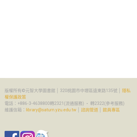
版權所有©元智大學圖書館 │ 320桃園市中壢區遠東路135號 │
隱私
權保護政策
電話：+886-3-4638800轉2321(流通服務) ‧ 轉2322(參考服務)
維護信箱：
library@saturn.yzu.edu.tw
│
諮詢管道
│
館員專區