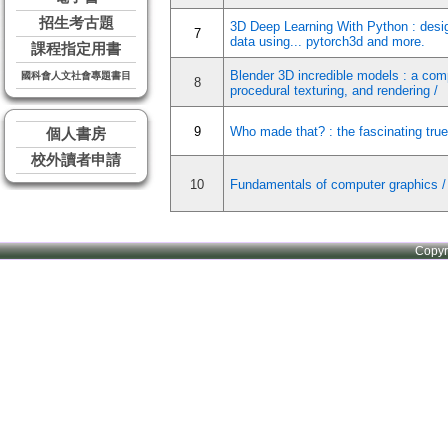
招生考古題
3D Deep Learning With Python : desi
7
data using... pytorch3d and more.
課程指定用書
Blender 3D incredible models : a com
國科會人文社會專題書目
8
procedural texturing, and rendering /
9
Who made that? : the fascinating true 
個人書房
校外讀者申請
10
Fundamentals of computer graphics /
Copy