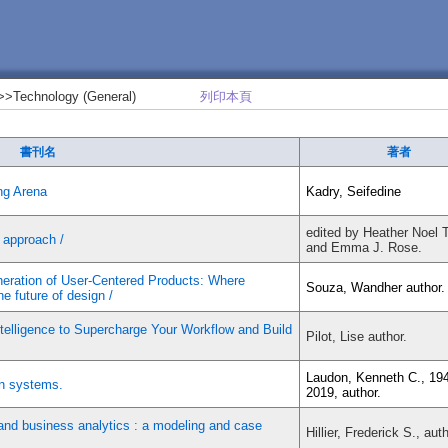
>>Technology (General)
列印本頁
書刊名
著者
ng Arena
Kadry, Seifedine
edited by Heather Noel 
 approach /
and Emma J. Rose.
eration of User-Centered Products: Where
Souza, Wandher author.
e future of design /
Intelligence to Supercharge Your Workflow and Build
Pilot, Lise author.
Laudon, Kenneth C., 19
on systems.
2019, author.
and business analytics : a modeling and case
Hillier, Frederick S., auth