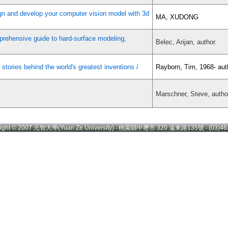
gn and develop your computer vision model with 3d
MA, XUDONG
prehensive guide to hard-surface modeling,
Belec, Arijan, author.
stories behind the world's greatest inventions /
Rayborn, Tim, 1968- aut
Marschner, Steve, autho
right © 2007 元智大學(Yuan Ze University) ‧ 桃園縣中壢市 320 遠東路135號 ‧ (03)46