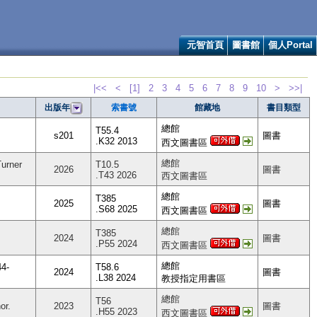
元智首頁
圖書館
個人Portal
|<<
<
[1]
2
3
4
5
6
7
8
9
10
>
>>|
索書號
館藏地
書目類型
出版年
總館
T55.4
s201
圖書
.K32 2013
西文圖書區
總館
Turner
T10.5
2026
圖書
.T43 2026
西文圖書區
總館
T385
2025
圖書
.S68 2025
西文圖書區
總館
T385
2024
圖書
.P55 2024
西文圖書區
總館
44-
T58.6
2024
圖書
.L38 2024
教授指定用書區
總館
T56
or.
2023
圖書
.H55 2023
西文圖書區