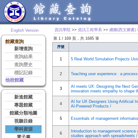
資訊學院
>>
資訊工程學系
>>
總圖(西文圖書)
English Version
第 1 / 169 頁，共 1685 筆
館藏查詢
序號
新增查詢
查詢結果
1
5 Real World Simulation Projects Usi
查詢歷史
標記記錄
2
Teaching user experience : a process
他校館藏
AI meets UX: Designing the Next Gen
3
innovation meets empathy to shape th
新進館藏
AI for UX Designers Using Artificial 
4
專題館藏
AI-Powered Products /
館藏分類地圖
5
Essentials of management informati
視聽目錄
學科資源
Introduction to management science 
6
studies approach with spreadsheets /
電子書