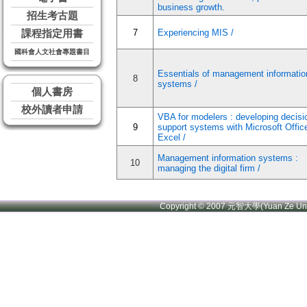
business growth.
招生考古題
7
Experiencing MIS /
課程指定用書
國科會人文社會專題書目
Essentials of management informatio
8
systems /
個人書房
校外讀者申請
VBA for modelers : developing decisi
9
support systems with Microsoft Offic
Excel /
Management information systems :
10
managing the digital firm /
Copyright © 2007 元智大學(Yuan Ze U