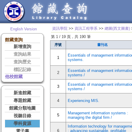
資訊學院
>>
資訊工程學系
>>
總圖(西文圖書)
English Version
第 1 / 19 頁，共 190 筆
館藏查詢
序號
書刊名
新增查詢
查詢結果
Essentials of management informatio
1
systems.
查詢歷史
標記記錄
Essentials of management informatio
2
systems /
他校館藏
Essentials of management informatio
3
systems /
新進館藏
專題館藏
4
Experiencing MIS.
館藏分類地圖
Management information systems :
5
視聽目錄
managing the digital firm /
學科資源
Information technology for manageme
6
: advancing sustainable, profitable
電子書