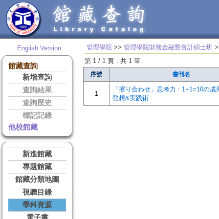
管理學院
>>
管理學院財務金融暨會計碩士班
>
English Version
第 1 / 1 頁，共 1 筆
館藏查詢
序號
書刊名
新增查詢
「擦り合わせ」思考力 : 1+1=10の
查詢結果
1
発想&実践術
查詢歷史
標記記錄
他校館藏
新進館藏
專題館藏
館藏分類地圖
視聽目錄
學科資源
電子書