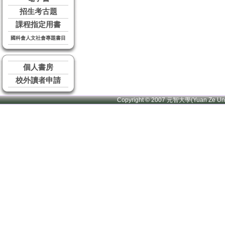
招生考古題
課程指定用書
國科會人文社會專題書目
個人書房
校外讀者申請
Copyright © 2007 元智大學(Yuan Ze U