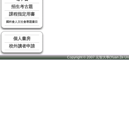
招生考古題
課程指定用書
國科會人文社會專題書目
個人書房
校外讀者申請
Copyright © 2007 元智大學(Yuan Ze U