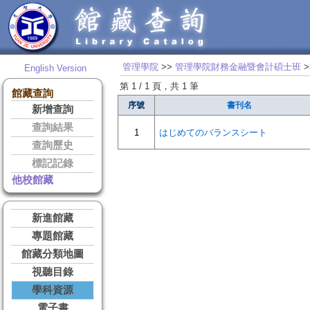
管理學院
>>
管理學院財務金融暨會計碩士班
>
English Version
第 1 / 1 頁，共 1 筆
館藏查詢
序號
書刊名
新增查詢
查詢結果
1
はじめてのバランスシート
查詢歷史
標記記錄
他校館藏
新進館藏
專題館藏
館藏分類地圖
視聽目錄
學科資源
電子書