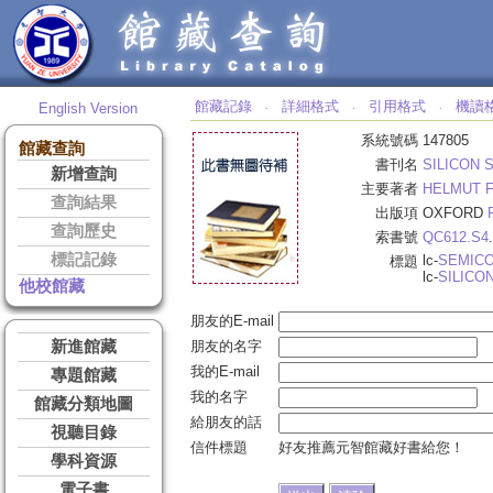
館藏記錄
詳細格式
引用格式
機讀
English Version
‧
‧
‧
系統號碼
147805
館藏查詢
書刊名
SILICON 
新增查詢
主要著者
HELMUT F
查詢結果
出版項
OXFORD
查詢歷史
索書號
QC612.S4
標記記錄
lc-
SEMIC
標題
lc-
SILICO
他校館藏
朋友的E-mail
新進館藏
朋友的名字
我的E-mail
專題館藏
我的名字
館藏分類地圖
給朋友的話
視聽目錄
信件標題
好友推薦元智館藏好書給您！
學科資源
電子書