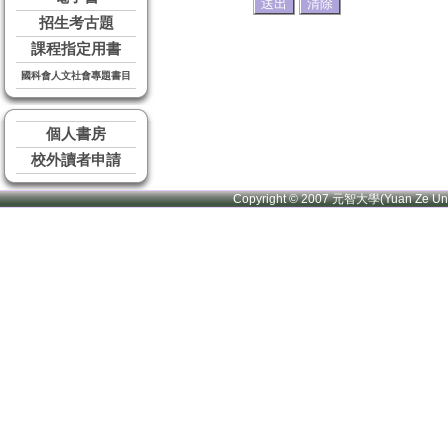
招生考古題
課程指定用書
國科會人文社會專題書目
個人書房
校外讀者申請
Copyright © 2007 元智大學(Yuan Ze U