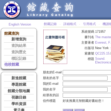
館藏記錄
詳細格式
引用格式
機讀
English Version
‧
‧
‧
系統號碼
171957
館藏查詢
書刊名
The master
新增查詢
主要著者
Everest, F.
查詢結果
出版項
New York 
查詢歷史
索書號
QC225.15
標記記錄
Sound.
標題
Electronics
他校館藏
朋友的E-mail
新進館藏
朋友的名字
我的E-mail
專題館藏
我的名字
館藏分類地圖
給朋友的話
視聽目錄
信件標題
好友推薦元智館藏好書給您！
學科資源
電子書