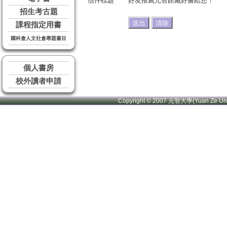
信件標題
好友推薦元智館藏好書給您！
招生考古題
課程指定用書
國科會人文社會專題書目
個人書房
校外讀者申請
Copyright © 2007 元智大學(Yuan Ze U