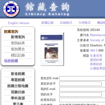
館藏記錄
詳細格式
引用格式
機讀
English Version
‧
‧
‧
系統號碼
265194
館藏查詢
書刊名
Manufactur
新增查詢
主要著者
Society of
查詢結果
出版項
Dearborn, 
查詢歷史
索書號
494.5
899
標記記錄
標題
生產管理
應用科學
他校館藏
商業財經
公播版專
新進館藏
朋友的E-mail
專題館藏
朋友的名字
館藏分類地圖
我的E-mail
視聽目錄
我的名字
學科資源
給朋友的話
電子書