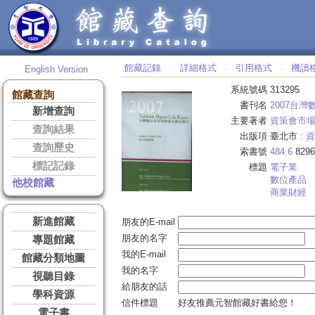
館藏記錄
詳細格式
引用格式
機讀
English Version
‧
‧
‧
系統號碼
313295
館藏查詢
書刊名
2007台
新增查詢
主要著者
資策會市
查詢結果
出版項
臺北市 :
資
查詢歷史
索書號
484.6
8296
標記記錄
標題
電子業
數位產品
他校館藏
商業財經
新進館藏
朋友的E-mail
朋友的名字
專題館藏
我的E-mail
館藏分類地圖
我的名字
視聽目錄
給朋友的話
學科資源
信件標題
好友推薦元智館藏好書給您！
電子書