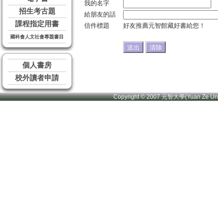
我的名字
招生考古題
給朋友的話
課程指定用書
信件標題
好友推薦元智館藏好書給您！
國科會人文社會專題書目
個人書房
校外讀者申請
Copyright © 2007 元智大學(Yuan Ze U