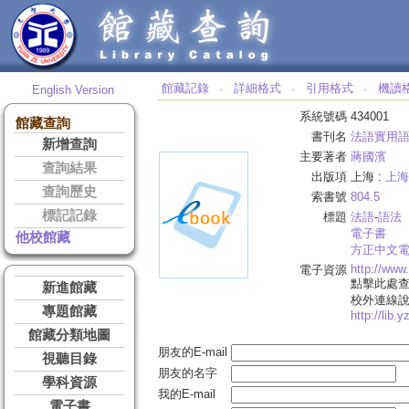
館藏記錄
詳細格式
引用格式
機讀
English Version
‧
‧
‧
系統號碼
434001
館藏查詢
書刊名
法語實用
新增查詢
主要著者
蔣國濱
查詢結果
出版項
上海 :
上海
查詢歷史
索書號
804.5
標記記錄
標題
法語
-
語法
電子書
他校館藏
方正中文
http://ww
電子資源
點擊此處
新進館藏
校外連線
專題館藏
http://lib.
館藏分類地圖
朋友的E-mail
視聽目錄
朋友的名字
學科資源
我的E-mail
電子書