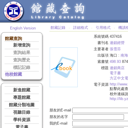
館藏記錄
詳細格式
引用格式
機讀
English Version
‧
‧
‧
系統號碼
437416
館藏查詢
書刊名
連鎖經營
新增查詢
主要著者
張雪芬
查詢結果
出版項
海口 :
南海
查詢歷史
索書號
498.93
874
標記記錄
標題
連鎖商店
電子書
他校館藏
方正中文
http://ww
電子資源
點擊此處
新進館藏
校外連線
專題館藏
http://lib.
館藏分類地圖
朋友的E-mail
視聽目錄
朋友的名字
學科資源
我的E-mail
電子書