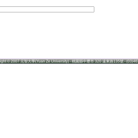
right © 2007 元智大學(Yuan Ze University) ‧ 桃園縣中壢市 320 遠東路135號 ‧ (03)46