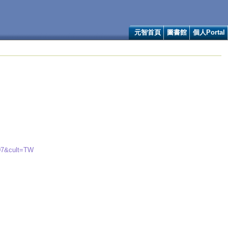
元智首頁
圖書館
個人Portal
007&cult=TW