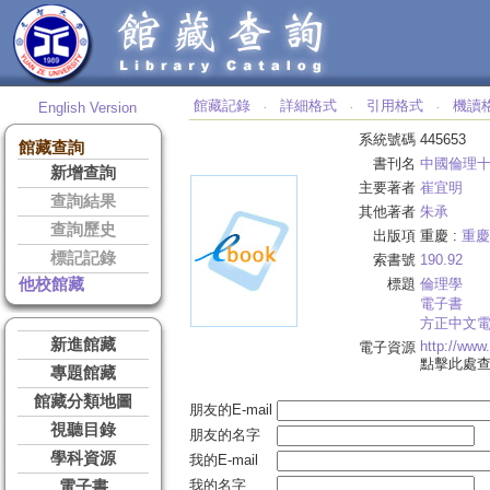
館藏記錄
詳細格式
引用格式
機讀
English Version
‧
‧
‧
系統號碼
445653
館藏查詢
書刊名
中國倫理
新增查詢
主要著者
崔宜明
查詢結果
其他著者
朱承
查詢歷史
出版項
重慶 :
重慶
標記記錄
索書號
190.92
他校館藏
標題
倫理學
電子書
方正中文
新進館藏
http://ww
電子資源
點擊此處
專題館藏
館藏分類地圖
朋友的E-mail
視聽目錄
朋友的名字
學科資源
我的E-mail
我的名字
電子書