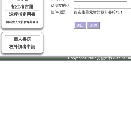
給朋友的話
招生考古題
信件標題
好友推薦元智館藏好書給您！
課程指定用書
國科會人文社會專題書目
個人書房
校外讀者申請
Copyright © 2007 元智大學(Yuan Ze U