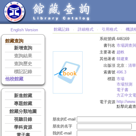
館藏記錄
詳細格式
引用格式
機讀
English Version
‧
‧
‧
系統號碼
446169
館藏查詢
書刊名
市場調查
新增查詢
主要著者
趙軼
查詢結果
其他著者
韓建東
查詢歷史
出版項
北京 :
清華
標記記錄
索書號
496.3
他校館藏
標題
市場
市場預測
電子書
方正中文
新進館藏
http://ww
電子資源
專題館藏
點擊此處
館藏分類地圖
視聽目錄
朋友的E-mail
朋友的名字
學科資源
我的E-mail
電子書