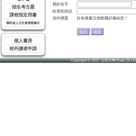
我的名字
招生考古題
給朋友的話
課程指定用書
信件標題
好友推薦元智館藏好書給您！
國科會人文社會專題書目
個人書房
校外讀者申請
Copyright © 2007 元智大學(Yuan Ze U