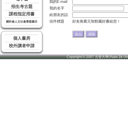
我的E-mail
招生考古題
我的名字
課程指定用書
給朋友的話
信件標題
好友推薦元智館藏好書給您！
國科會人文社會專題書目
個人書房
校外讀者申請
Copyright © 2007 元智大學(Yuan Ze U