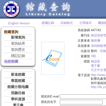
館藏記錄
詳細格式
引用格式
機讀
English Version
‧
‧
‧
系統號碼
447743
館藏查詢
書刊名
林語堂研
新增查詢
主要著者
陳煜斕
查詢結果
其他著者
漳州師範
查詢歷史
出版項
鄭州 :
河南
標記記錄
索書號
780
他校館藏
標題
林語堂
電子書
方正中文
新進館藏
http://ww
電子資源
點擊此處
專題館藏
校外連線
館藏分類地圖
http://lib.
視聽目錄
朋友的E-mail
學科資源
朋友的名字
電子書