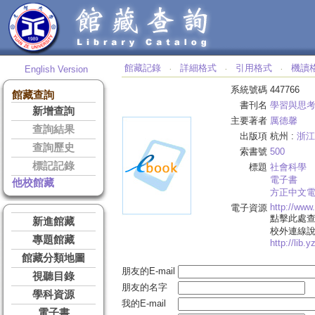
館藏記錄
詳細格式
引用格式
機讀
English Version
‧
‧
‧
系統號碼
447766
館藏查詢
書刊名
學習與思
新增查詢
主要著者
厲德馨
查詢結果
出版項
杭州 :
浙江
查詢歷史
索書號
500
標記記錄
標題
社會科學
電子書
他校館藏
方正中文
http://ww
電子資源
點擊此處
新進館藏
校外連線
專題館藏
http://lib.
館藏分類地圖
朋友的E-mail
視聽目錄
朋友的名字
學科資源
我的E-mail
電子書