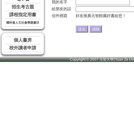
我的名字
招生考古題
給朋友的話
課程指定用書
信件標題
好友推薦元智館藏好書給您！
國科會人文社會專題書目
個人書房
校外讀者申請
Copyright © 2007 元智大學(Yuan Ze U