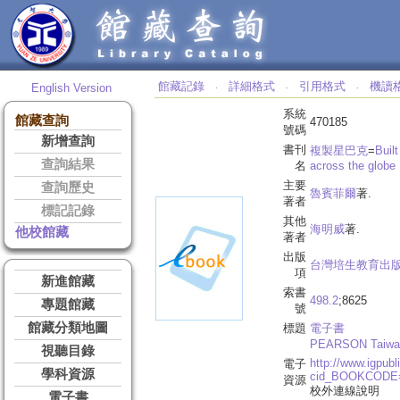
館藏記錄
詳細格式
引用格式
機讀
English Version
‧
‧
‧
系統
館藏查詢
470185
號碼
新增查詢
書刊
複製星巴克
=
Buil
查詢結果
名
across the globe
主要
查詢歷史
魯賓菲爾
著.
著者
標記記錄
其他
海明威
著.
他校館藏
著者
出版
台灣培生教育出
項
新進館藏
索書
498.2
;8625
專題館藏
號
館藏分類地圖
標題
電子書
PEARSON Tai
視聽目錄
http://www.igpub
電子
學科資源
cid_BOOKCODE
資源
校外連線說明
電子書