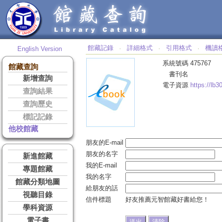
館藏記錄
詳細格式
引用格式
機讀
English Version
‧
‧
‧
系統號碼
475767
館藏查詢
書刊名
新增查詢
電子資源
https://lb
查詢結果
查詢歷史
標記記錄
他校館藏
朋友的E-mail
朋友的名字
新進館藏
我的E-mail
專題館藏
我的名字
館藏分類地圖
給朋友的話
視聽目錄
信件標題
好友推薦元智館藏好書給您！
學科資源
電子書