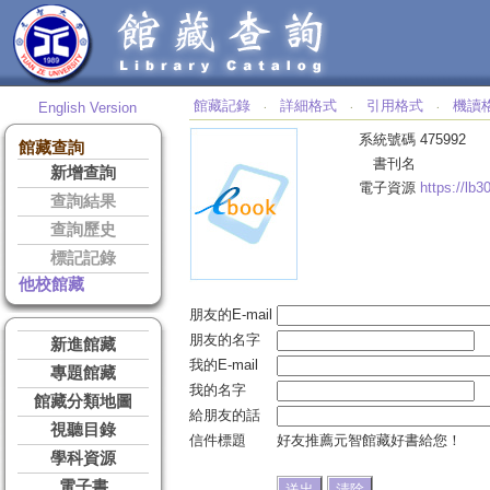
館藏記錄
詳細格式
引用格式
機讀
English Version
‧
‧
‧
系統號碼
475992
館藏查詢
書刊名
新增查詢
電子資源
https://lb
查詢結果
查詢歷史
標記記錄
他校館藏
朋友的E-mail
朋友的名字
新進館藏
我的E-mail
專題館藏
我的名字
館藏分類地圖
給朋友的話
視聽目錄
信件標題
好友推薦元智館藏好書給您！
學科資源
電子書