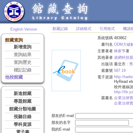
館藏記錄
詳細格式
引用格式
機讀
English Version
‧
‧
‧
系統號碼
483862
館藏查詢
書刊名
ODM大破
新增查詢
主要著者
林家亨
著
查詢結果
其他著者
凌網科技
查詢歷史
出版項
臺北市 :
秀
標記記錄
索書號
587.19
http://tae
他校館藏
電子資源
HyRead 
校外連線
http://lib.
新進館藏
叢書名
企業法律
專題館藏
企業法律
館藏分類地圖
朋友的E-mail
視聽目錄
朋友的名字
學科資源
我的E-mail
電子書