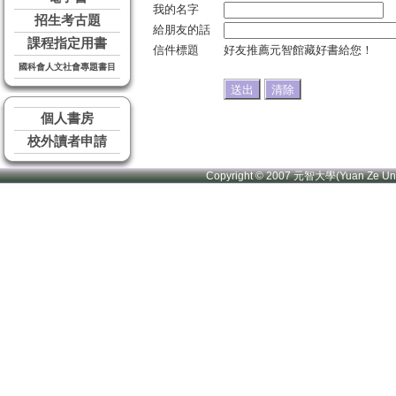
我的名字
招生考古題
給朋友的話
課程指定用書
信件標題
好友推薦元智館藏好書給您！
國科會人文社會專題書目
個人書房
校外讀者申請
Copyright © 2007 元智大學(Yuan Ze U