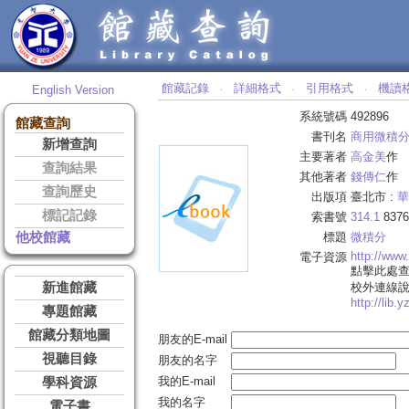
館藏記錄
詳細格式
引用格式
機讀
English Version
‧
‧
‧
系統號碼
492896
館藏查詢
書刊名
商用微積
新增查詢
主要著者
高金美
作
查詢結果
其他著者
錢傳仁
作
查詢歷史
出版項
臺北市 :
華
標記記錄
索書號
314.1
8376
他校館藏
標題
微積分
http://www
電子資源
點擊此處
新進館藏
校外連線
http://lib.
專題館藏
館藏分類地圖
朋友的E-mail
視聽目錄
朋友的名字
我的E-mail
學科資源
我的名字
電子書