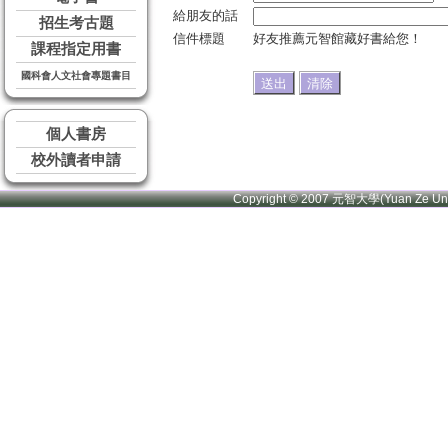
給朋友的話
招生考古題
信件標題
好友推薦元智館藏好書給您！
課程指定用書
國科會人文社會專題書目
個人書房
校外讀者申請
Copyright © 2007 元智大學(Yuan Ze U