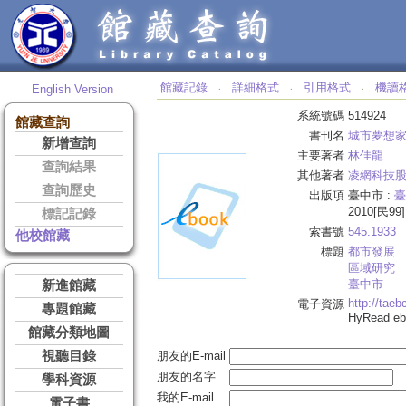
館藏記錄
詳細格式
引用格式
機讀
English Version
‧
‧
‧
系統號碼
514924
館藏查詢
書刊名
城市夢想
新增查詢
主要著者
林佳龍
查詢結果
其他著者
凌網科技
查詢歷史
出版項
臺中市 :
臺
2010[民99]
標記記錄
索書號
545.1933
他校館藏
標題
都市發展
區域研究
臺中市
新進館藏
http://tae
電子資源
專題館藏
HyRead 
館藏分類地圖
視聽目錄
朋友的E-mail
朋友的名字
學科資源
我的E-mail
電子書