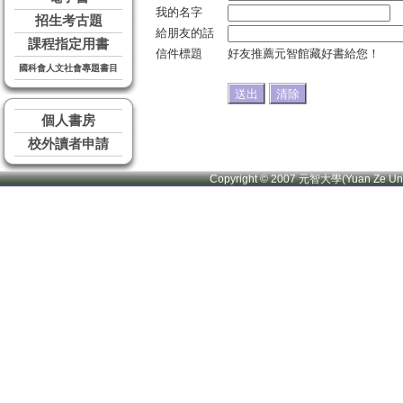
我的名字
招生考古題
給朋友的話
課程指定用書
信件標題
好友推薦元智館藏好書給您！
國科會人文社會專題書目
個人書房
校外讀者申請
Copyright © 2007 元智大學(Yuan Ze U