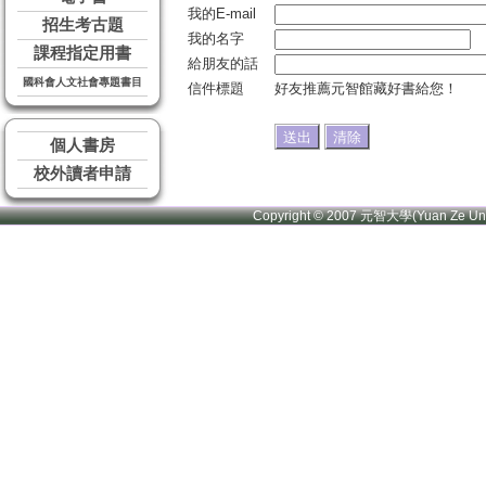
我的E-mail
招生考古題
我的名字
課程指定用書
給朋友的話
國科會人文社會專題書目
信件標題
好友推薦元智館藏好書給您！
個人書房
校外讀者申請
Copyright © 2007 元智大學(Yuan Ze U