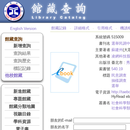
館藏記錄
詳細格式
引用格式
機讀
English Version
‧
‧
‧
系統號碼
515009
館藏查詢
書刊名
選舉民調
新增查詢
主要著者
蘇建州
(大
查詢結果
其他著者
凌網科技
查詢歷史
出版項
臺北市 :
秀
標記記錄
索書號
540.19
他校館藏
標題
民意調查
抽樣調查
選舉
新進館藏
http://tae
電子資源
HyRead 
專題館藏
叢書名
社會科學
館藏分類地圖
社會科學
視聽目錄
朋友的E-mail
學科資源
朋友的名字
電子書