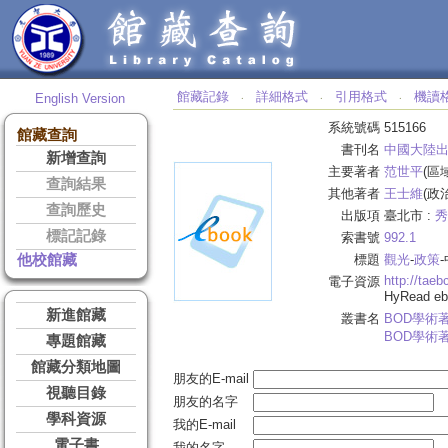
館藏記錄
詳細格式
引用格式
機讀
English Version
‧
‧
‧
系統號碼
515166
館藏查詢
書刊名
中國大陸
新增查詢
主要著者
范世平
(區域
查詢結果
其他著者
王士維
(政
查詢歷史
出版項
臺北市 :
秀
標記記錄
索書號
992.1
他校館藏
標題
觀光
-
政策
http://tae
電子資源
HyRead 
新進館藏
叢書名
BOD學術
BOD學術
專題館藏
館藏分類地圖
朋友的E-mail
視聽目錄
朋友的名字
學科資源
我的E-mail
電子書
我的名字