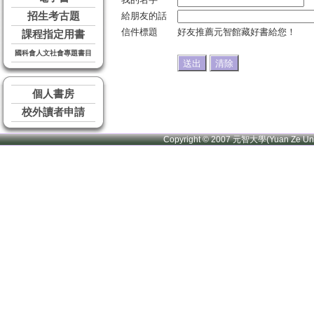
招生考古題
給朋友的話
信件標題
好友推薦元智館藏好書給您！
課程指定用書
國科會人文社會專題書目
個人書房
校外讀者申請
Copyright © 2007 元智大學(Yuan Ze U