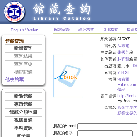
館藏記錄
詳細格式
引用格式
機讀
English Version
‧
‧
‧
系統號碼
515265
館藏查詢
書刊名
法布爾
新增查詢
主要著者
朱秀芳
著
查詢結果
其他著者
林宜慧
繪
查詢歷史
出版項
臺北市 :
聯
標記記錄
索書號
784.28
他校館藏
標題
法布爾
Fabre
Jean 
傳記
http://tae
新進館藏
電子資源
HyRead 
專題館藏
叢書名
影響世界
館藏分類地圖
影響世界
視聽目錄
朋友的E-mail
學科資源
朋友的名字
電子書