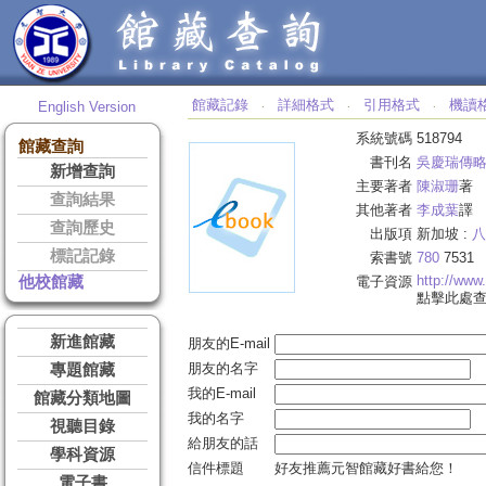
館藏記錄
詳細格式
引用格式
機讀
English Version
‧
‧
‧
系統號碼
518794
館藏查詢
書刊名
吳慶瑞傳
新增查詢
主要著者
陳淑珊
著
查詢結果
其他著者
李成葉
譯
查詢歷史
出版項
新加坡 :
八
標記記錄
索書號
780
7531
http://www
他校館藏
電子資源
點擊此處
新進館藏
朋友的E-mail
朋友的名字
專題館藏
我的E-mail
館藏分類地圖
我的名字
視聽目錄
給朋友的話
學科資源
信件標題
好友推薦元智館藏好書給您！
電子書