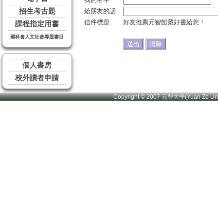
招生考古題
給朋友的話
信件標題
好友推薦元智館藏好書給您！
課程指定用書
國科會人文社會專題書目
個人書房
校外讀者申請
Copyright © 2007 元智大學(Yuan Ze U