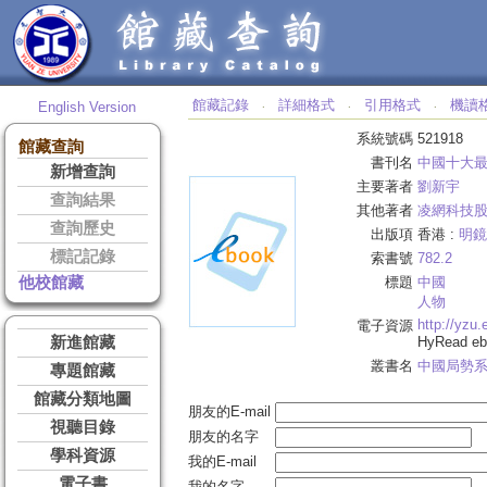
館藏記錄
詳細格式
引用格式
機讀
English Version
‧
‧
‧
系統號碼
521918
館藏查詢
書刊名
中國十大
新增查詢
主要著者
劉新宇
查詢結果
其他著者
凌網科技
查詢歷史
出版項
香港 :
明鏡
標記記錄
索書號
782.2
他校館藏
標題
中國
人物
http://yzu
電子資源
新進館藏
HyRead 
叢書名
中國局勢
專題館藏
館藏分類地圖
朋友的E-mail
視聽目錄
朋友的名字
學科資源
我的E-mail
電子書
我的名字