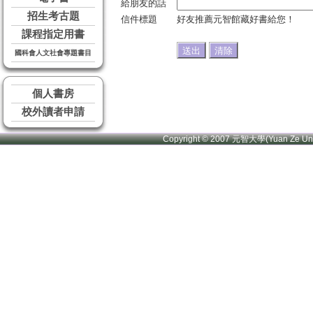
給朋友的話
招生考古題
信件標題
好友推薦元智館藏好書給您！
課程指定用書
國科會人文社會專題書目
個人書房
校外讀者申請
Copyright © 2007 元智大學(Yuan Ze U