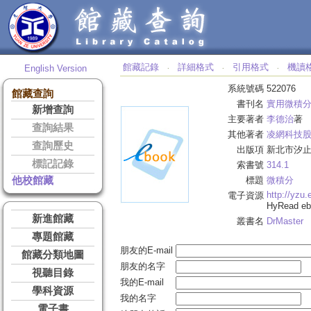
館藏記錄
詳細格式
引用格式
機讀
English Version
‧
‧
‧
系統號碼
522076
館藏查詢
書刊名
實用微積
新增查詢
主要著者
李德治
著
查詢結果
其他著者
凌網科技
查詢歷史
出版項
新北市汐止
標記記錄
索書號
314.1
他校館藏
標題
微積分
http://yzu
電子資源
HyRead 
新進館藏
叢書名
DrMaster
專題館藏
朋友的E-mail
館藏分類地圖
朋友的名字
視聽目錄
我的E-mail
學科資源
我的名字
電子書