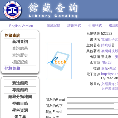
館藏記錄
詳細格式
引用格式
機讀
English Version
‧
‧
‧
系統號碼
522232
館藏查詢
書刊名
電腦鉅子比
新增查詢
主要著者
隋曉明
著
查詢結果
其他著者
凌網科技
查詢歷史
出版項
臺北市 :
廣
標記記錄
索書號
785.28
他校館藏
標題
蓋茲
-
傳記
http://yzu
電子資源
HyRead 
新進館藏
叢書名
文經書海
;
文經書海
3
專題館藏
館藏分類地圖
朋友的E-mail
視聽目錄
朋友的名字
學科資源
我的E-mail
電子書
我的名字