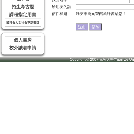
招生考古題
給朋友的話
信件標題
好友推薦元智館藏好書給您！
課程指定用書
國科會人文社會專題書目
個人書房
校外讀者申請
Copyright © 2007 元智大學(Yuan Ze U